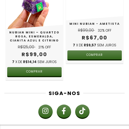
MINI NUBIAN - AMETISTA
R$99,00
32
% OFF
NUBIAN MINI – QUARTZO
R$67,00
ROSA, ESMERALDA,
CIANITA AZUL E CITRINO
7
X DE
R$9,57
SEM JUROS
R$125,00
21
% OFF
R$99,00
7
X DE
R$14,14
SEM JUROS
SIGA-NOS