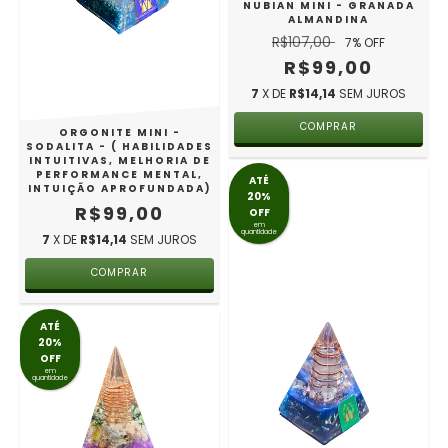
NUBIAN MINI - GRANADA
ALMANDINA
R$107,00
7
% OFF
R$99,00
7
X DE
R$14,14
SEM JUROS
ORGONITE MINI -
SODALITA - ( HABILIDADES
INTUITIVAS, MELHORIA DE
PERFORMANCE MENTAL,
ATÉ
INTUIÇÃO APROFUNDADA)
20%
R$99,00
OFF
em
quantidade
7
X DE
R$14,14
SEM JUROS
ATÉ
20%
OFF
em
quantidade